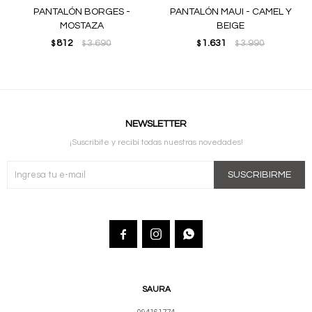
PANTALÓN BORGES -
PANTALÓN MAUI - CAMEL Y
MOSTAZA
BEIGE
812
3.690
1.631
3.990
$
$
$
$
NEWSLETTER
¡Suscribite y recibí todas nuestras novedades!
SUSCRIBIRME



SAURA