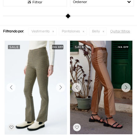
Recomendados
Filtrar
Quitar filtros
Filtrando por:
Vestimenta
Pantalones
Belly