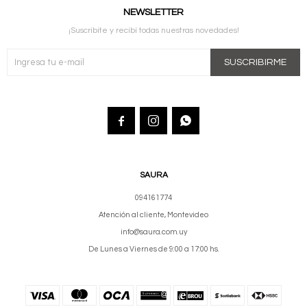
NEWSLETTER
¡Suscribite y recibí todas nuestras novedades!
SUSCRIBIRME



SAURA
094161774
Atención al cliente, Montevideo
info@saura.com.uy
De Lunes a Viernes de 9:00 a 17:00 hs.