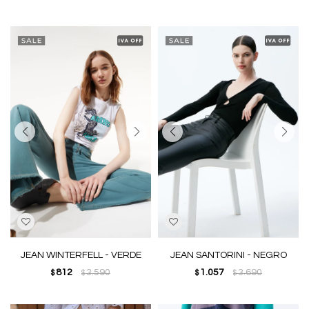
JEAN WINTERFELL - VERDE
JEAN SANTORINI - NEGRO
812
3.590
1.057
3.690
$
$
$
$