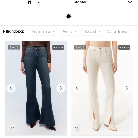
Recomendados
Filtrar
Quitar filtros
Filtrando por:
Vestimenta
Jeans
Bootcut