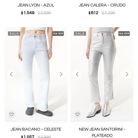
JEAN LYON - AZUL
JEAN CALERA - CRUDO
1.549
2.890
812
4.290
$
$
$
$
JEAN BACANO - CELESTE
NEW JEAN SANTORINI -
PLATEADO
1.057
3.990
$
$