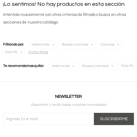
¡Lo sentimos! No hay productos en esta sección.
Inténtalo nuevamente con otros criterios de filtrado o busca en otras
secciones de nuestro catálogo.
Filtrando por:
Vestimenta
Blusas y camisas
Camisas
Quitar filtros
Talle ML
Te recomendamos quitar:
Vestimenta
Blusas y camisas
Talle ML
NEWSLETTER
¡Suscribite y recibí todas nuestras novedades!
SUSCRIBIRME