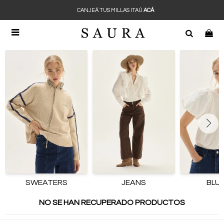
CANJEÁ TUS MILLAS ITAÚ
ACÁ

SWEATERS
JEANS
BLU
NO SE HAN RECUPERADO PRODUCTOS