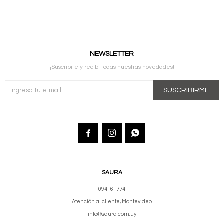
NEWSLETTER
¡Suscribite y recibí todas nuestras novedades!
SUSCRIBIRME



SAURA
094161774
Atención al cliente, Montevideo
info@saura.com.uy