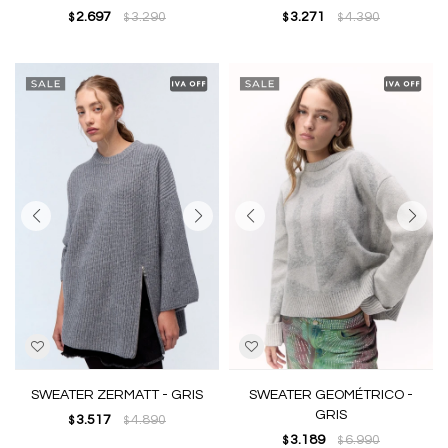
2.697
3.290
3.271
4.390
$
$
$
$
SWEATER ZERMATT - GRIS
SWEATER GEOMÉTRICO -
GRIS
3.517
4.890
$
$
3.189
6.990
$
$