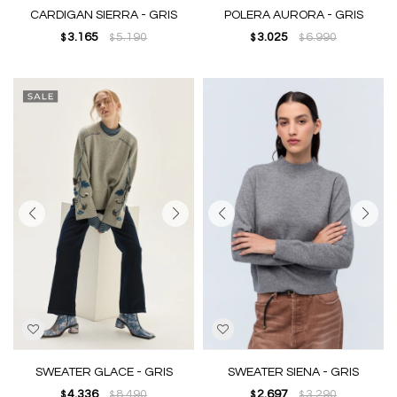
CARDIGAN SIERRA - GRIS
POLERA AURORA - GRIS
3.165
5.190
3.025
6.990
$
$
$
$
SWEATER GLACE - GRIS
SWEATER SIENA - GRIS
4.336
8.490
2.697
3.290
$
$
$
$