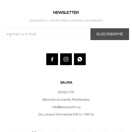
NEWSLETTER
¡Suscribite y recibí todas nuestras novedades!
SUSCRIBIRME



SAURA
094161774
Atención al cliente, Montevideo
info@saura.com.uy
De Lunes a Viernes de 9:00 a 17:00 hs.