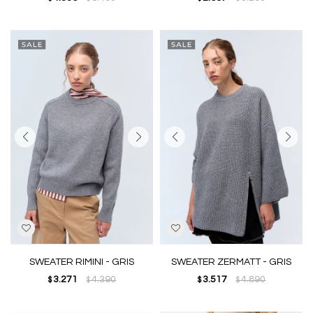
SWEATER RIMINI - GRIS
SWEATER ZERMATT - GRIS
3.271
4.390
3.517
4.890
$
$
$
$