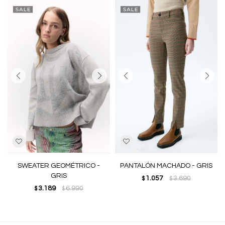
SWEATER GEOMÉTRICO -
PANTALÓN MACHADO - GRIS
GRIS
1.057
3.690
$
$
3.189
6.990
$
$