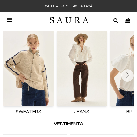
CANJEÁ TUS MILLAS ITAÚ
ACÁ

SWEATERS
JEANS
BLU
VESTIMENTA