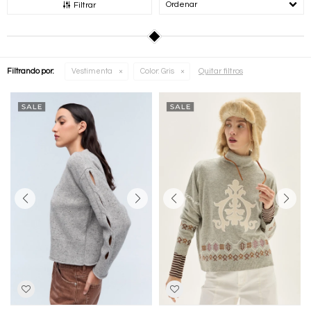
Recomendados
Filtrar
Quitar filtros
Filtrando por:
Vestimenta
Color:
Gris