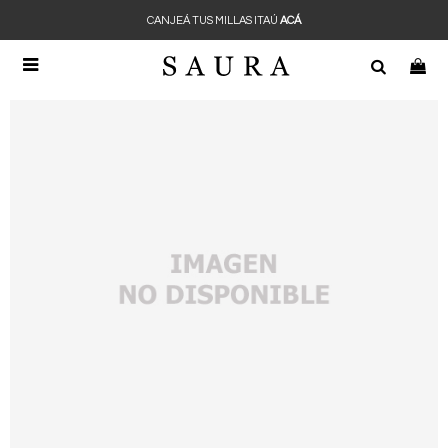
CANJEÁ TUS MILLAS ITAÚ
ACÁ
