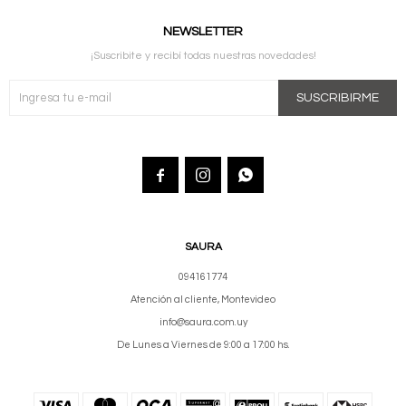
NEWSLETTER
¡Suscribite y recibí todas nuestras novedades!
SUSCRIBIRME



SAURA
094161774
Atención al cliente, Montevideo
info@saura.com.uy
De Lunes a Viernes de 9:00 a 17:00 hs.