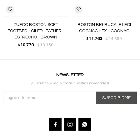
ZUECO BOSTON SOFT
BOSTON BIG BUCKLE LEOI
FOOTBED - OILED LEATHER -
COGNAC HEX - COGNAC
ESTRECHO - BROWN
11.763
14.350
$
$
10.779
13.150
$
$
NEWSLETTER
¡Suscribite y recibí todas nuestras novedades!
SUSCRIBIRME


