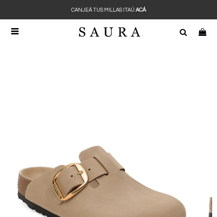
CANJEÁ TUS MILLAS ITAÚ
ACÁ
