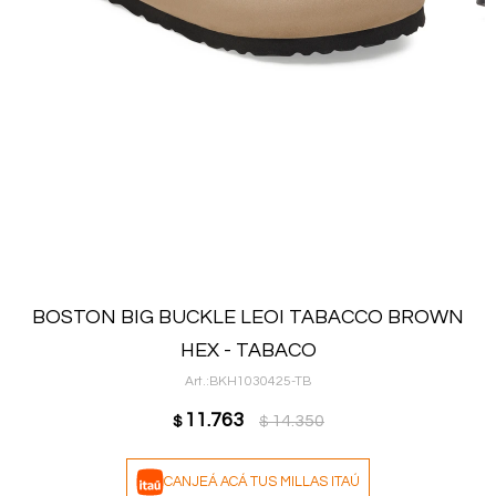
BOSTON BIG BUCKLE LEOI TABACCO BROWN
HEX - TABACO
BKH1030425-TB
11.763
14.350
$
$
CANJEÁ ACÁ TUS MILLAS ITAÚ