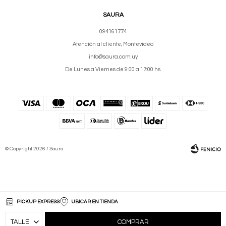
SAURA
094161774
Atención al cliente, Montevideo
info@saura.com.uy
De Lunes a Viernes de 9:00 a 17:00 hs.
© Copyright 2026 / Saura
PICKUP EXPRESS
UBICAR EN TIENDA
Fenicio
COMPRAR