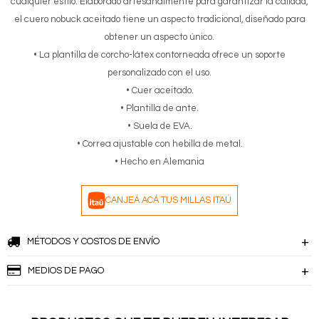
cualquier estilo. Elaborado artesanalmente para garantizar la calidad,
el cuero nobuck aceitado tiene un aspecto tradicional, diseñado para
obtener un aspecto único.
• La plantilla de corcho-látex contorneada ofrece un soporte
personalizado con el uso.
• Cuer aceitado.
• Plantilla de ante.
• Suela de EVA.
• Correa ajustable con hebilla de metal.
• Hecho en Alemania
CANJEÁ ACÁ TUS MILLAS ITAÚ
MÉTODOS Y COSTOS DE ENVÍO
MEDIOS DE PAGO