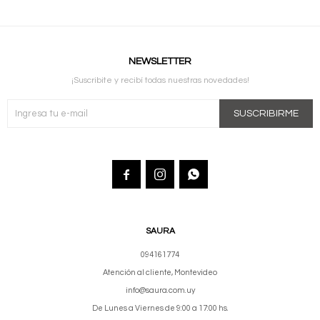
NEWSLETTER
¡Suscribite y recibí todas nuestras novedades!
SUSCRIBIRME



SAURA
094161774
Atención al cliente, Montevideo
info@saura.com.uy
De Lunes a Viernes de 9:00 a 17:00 hs.