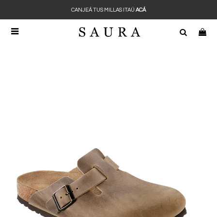
CANJEÁ TUS MILLAS ITAÚ
ACÁ
