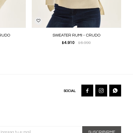
CRUDO
SWEATER RUMI - CRUDO
4.910
6.990
$
$



SUSCRIBIRME