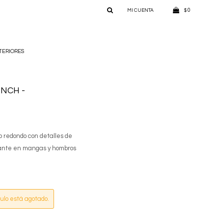
0
$
TERIORES
NCH -
o redondo con detalles de
ante en mangas y hombros
culo está agotado.