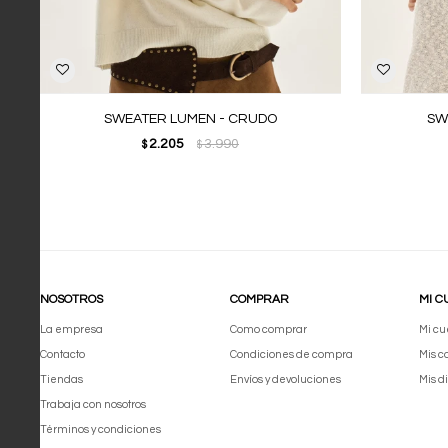
SWEATER LUMEN - CRUDO
SW
2.205
3.990
$
$
NOSOTROS
COMPRAR
MI C
La empresa
Como comprar
Mi cu
Contacto
Condiciones de compra
Mis 
Tiendas
Envíos y devoluciones
Mis d
Trabaja con nosotros
Términos y condiciones