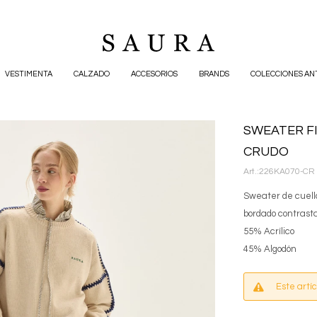
VESTIMENTA
CALZADO
ACCESORIOS
BRANDS
COLECCIONES AN
SWEATER FI
CRUDO
226KA070-CR
Sweater de cuell
bordado contrast
55% Acrílico
45% Algodón
Este artí