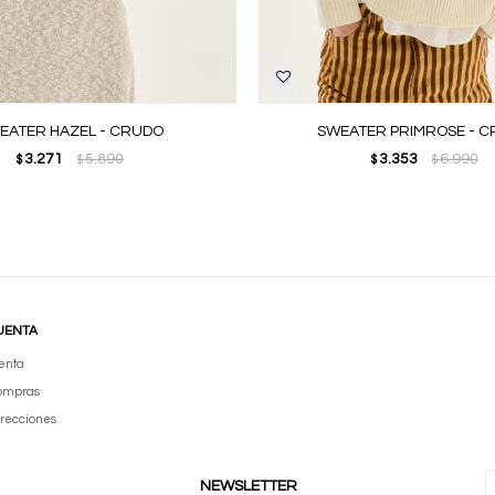
EATER HAZEL - CRUDO
SWEATER PRIMROSE - 
3.271
5.890
3.353
6.990
$
$
$
$
UENTA
enta
compras
irecciones
NEWSLETTER