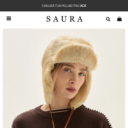
CANJEÁ TUS MILLAS ITAÚ
ACÁ
