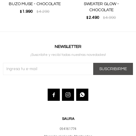
BUZO MUSE - CHOCOLATE
SWEATER GLOW -
CHOCOLATE
1.990
4.290
$
$
2.490
4.990
$
$
NEWSLETTER
¡Suscribite y recibí todas nuestras novedades!
SUSCRIBIRME



SAURA
094161774