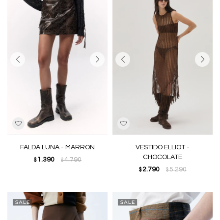
FALDA LUNA - MARRON
VESTIDO ELLIOT -
CHOCOLATE
1.390
4.790
$
$
2.790
5.290
$
$