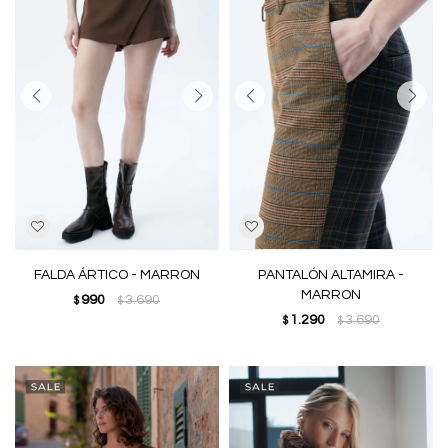
FALDA ÁRTICO - MARRON
PANTALÓN ALTAMIRA -
MARRON
990
3.690
$
$
1.290
3.690
$
$