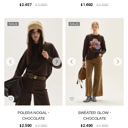
2.457
3.990
1.692
2.690
$
$
$
$
POLERA NOGAL -
SWEATER GLOW -
CHOCOLATE
CHOCOLATE
2.590
3.990
2.490
4.990
$
$
$
$