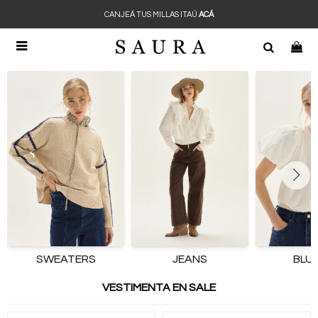
CANJEÁ TUS MILLAS ITAÚ
ACÁ

SWEATERS
JEANS
BLU
VESTIMENTA EN SALE