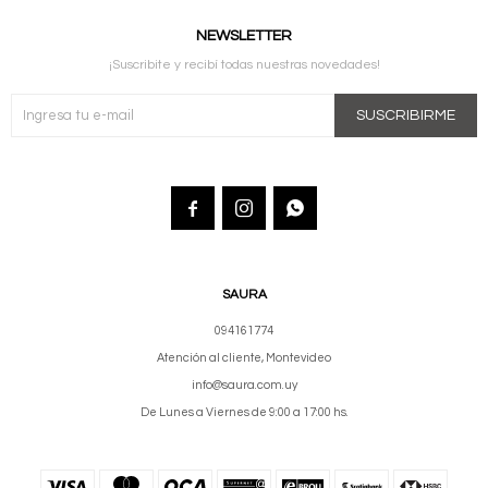
NEWSLETTER
¡Suscribite y recibí todas nuestras novedades!
SUSCRIBIRME



SAURA
094161774
Atención al cliente, Montevideo
info@saura.com.uy
De Lunes a Viernes de 9:00 a 17:00 hs.