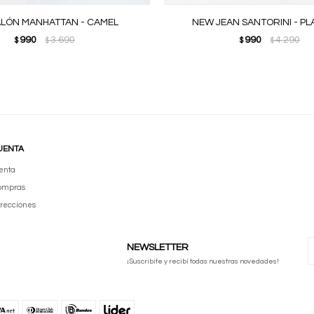
LÓN MANHATTAN - CAMEL
NEW JEAN SANTORINI - P
990
3.690
990
4.290
$
$
$
$
UENTA
enta
compras
irecciones
NEWSLETTER
¡Suscribite y recibí todas nuestras novedades!