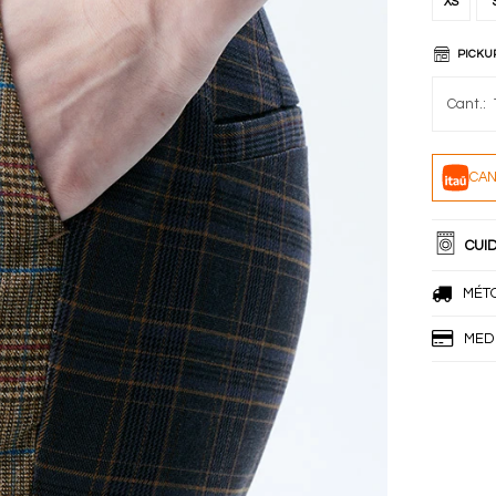
XS
PICKU
CAN
CUI
MÉT
MED