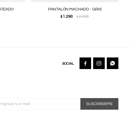
LATEADO
PANTALÓN MACHADO - GRIS
1.290
3.690
$
$



SUSCRIBIRME