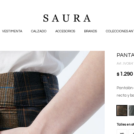
VESTIMENTA
CALZADO
ACCESORIOS
BRANDS
COLECCIONES AN
PANTA
IVO64
1.290
$
Pantalón 
recta y bo
Talles en s