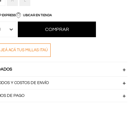
S
M
L
P EXPRESS
UBICAR EN TIENDA
COMPRAR
1
JEÁ ACÁ TUS MILLAS ITAÚ
DADOS
ODOS Y COSTOS DE ENVÍO
IOS DE PAGO