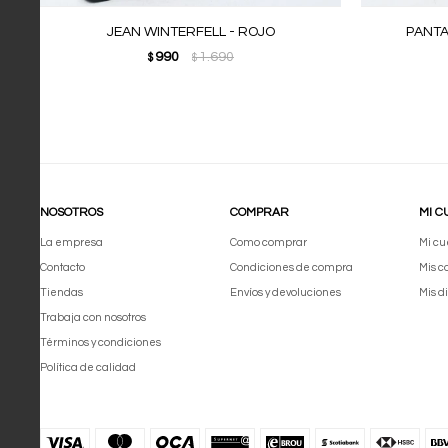
JEAN WINTERFELL - ROJO
PANTA
990
1.690
$
$
NOSOTROS
COMPRAR
MI C
La empresa
Como comprar
Mi cu
Contacto
Condiciones de compra
Mis 
Tiendas
Envíos y devoluciones
Mis d
Trabaja con nosotros
Términos y condiciones
Política de calidad