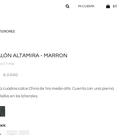
0
$
TERIORES
LÓN ALTAMIRA - MARRON
1017-MA
3.690
$
a cuadros calce Chino de tiro medio-alto. Cuenta con una pierna
lsillos en los laterales.
tock: