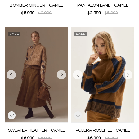
BOMBER GINGER - CAMEL
PANTALÓN LANE - CAMEL
6.990
9.990
2.990
5.990
$
$
$
$
SWEATER HEATHER - CAMEL
POLERA ROSEHILL - CAMEL
6.990
8.990
6.990
8.390
$
$
$
$