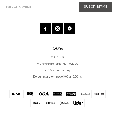
SUSCRIBIRME



SAURA
094161774
Atención al cliente, Montevideo
info@saura.com.uy
De Lunes a Viernes de 9:00 a 17:00 hs.