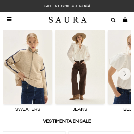
CANJEÁ TUS MILLAS ITAÚ
ACÁ

SWEATERS
JEANS
BLU
VESTIMENTA EN SALE