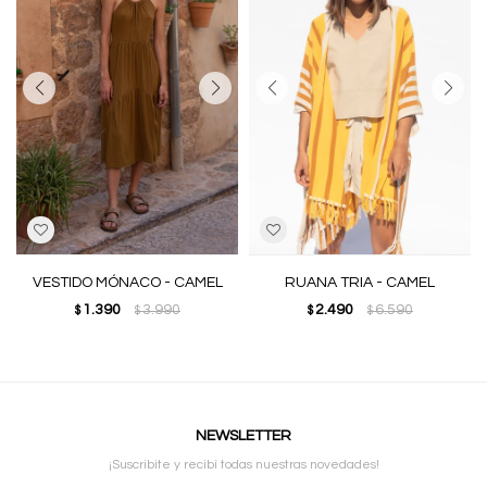
VESTIDO MÓNACO - CAMEL
RUANA TRIA - CAMEL
1.390
3.990
2.490
6.590
$
$
$
$
NEWSLETTER
¡Suscribite y recibí todas nuestras novedades!