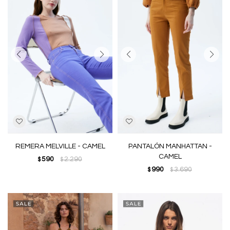
REMERA MELVILLE - CAMEL
PANTALÓN MANHATTAN -
CAMEL
590
2.290
$
$
990
3.690
$
$