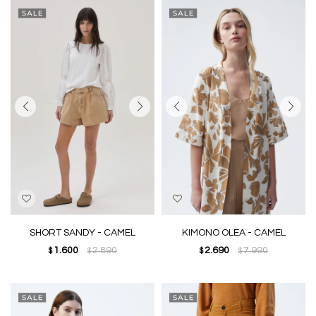
SHORT SANDY - CAMEL
KIMONO OLEA - CAMEL
1.600
2.890
2.690
7.990
$
$
$
$