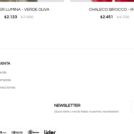
R LUMINA - VERDE OLIVA
CHALECO SIROCCO - 
2.123
7.990
2.451
4.790
$
$
$
$
UENTA
enta
compras
irecciones
NEWSLETTER
¡Suscribite y recibí todas nuestras novedades!