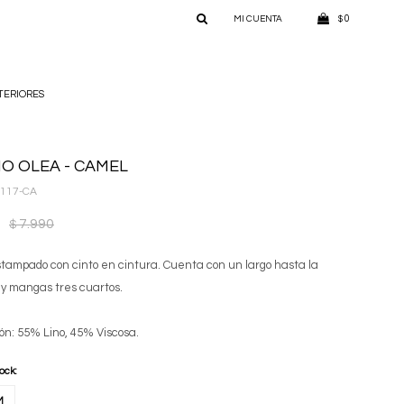
0
$
TERIORES
O OLEA - CAMEL
117-CA
7.990
$
tampado con cinto en cintura. Cuenta con un largo hasta la
a y mangas tres cuartos.
ón: 55% Lino, 45% Viscosa.
tock:
M