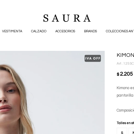
VESTIMENTA
CALZADO
ACCESORIOS
BRANDS
COLECCIONES AN
KIMON
125SC
2.205
$
Kimono es
pantorill
Composici
Talles en s
S