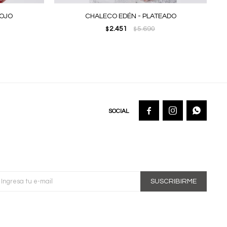
ROJO
CHALECO EDÉN - PLATEADO
2.451
5.690
$
$



SUSCRIBIRME