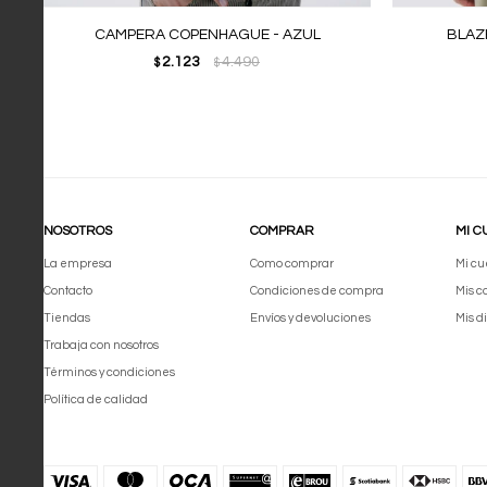
CAMPERA COPENHAGUE - AZUL
BLAZE
2.123
4.490
$
$
NOSOTROS
COMPRAR
MI C
La empresa
Como comprar
Mi cu
Contacto
Condiciones de compra
Mis 
Tiendas
Envíos y devoluciones
Mis d
Trabaja con nosotros
Términos y condiciones
Política de calidad