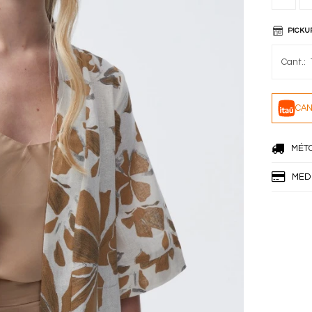
PICKU
CAN
MÉT
MED