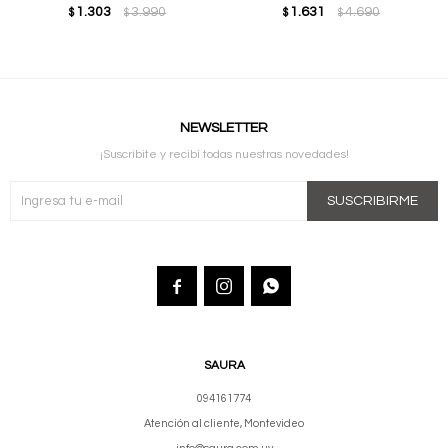
1.303
3.990
1.631
4.690
$
$
$
$
NEWSLETTER
¡Suscribite y recibí todas nuestras novedades!
SUSCRIBIRME



SAURA
094161774
Atención al cliente, Montevideo