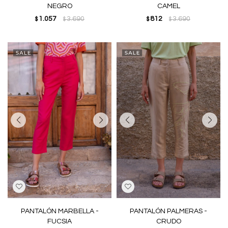
NEGRO
CAMEL
1.057
3.690
812
3.690
$
$
$
$
PANTALÓN MARBELLA -
PANTALÓN PALMERAS -
FUCSIA
CRUDO