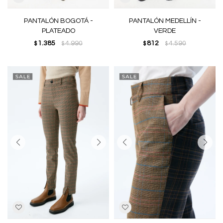
PANTALÓN BOGOTÁ -
PANTALÓN MEDELLÍN -
PLATEADO
VERDE
1.385
4.990
812
4.590
$
$
$
$