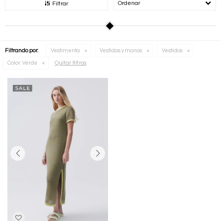
Recomendados
Filtrar
Filtrando por:
Vestimenta
Vestidos y monos
Vestidos
Quitar filtros
Color:
Verde