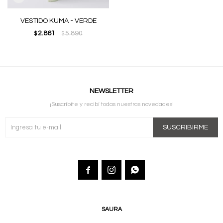
VESTIDO KUMA - VERDE
2.861
5.890
$
$
NEWSLETTER
¡Suscribite y recibí todas nuestras novedades!
SUSCRIBIRME



SAURA