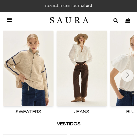
CANJEÁ TUS MILLAS ITAÚ
ACÁ

SWEATERS
JEANS
BLU
VESTIDOS