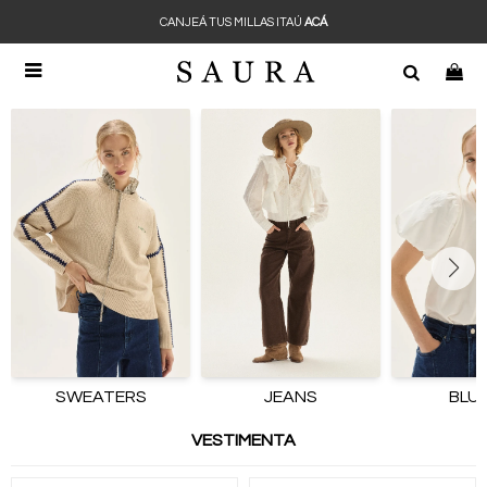
CANJEÁ TUS MILLAS ITAÚ
ACÁ

SWEATERS
JEANS
BLU
VESTIMENTA