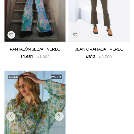
PANTALÓN SELVA - VERDE
JEAN GRANADA - VERDE
1.631
1.990
812
2.790
$
$
$
$