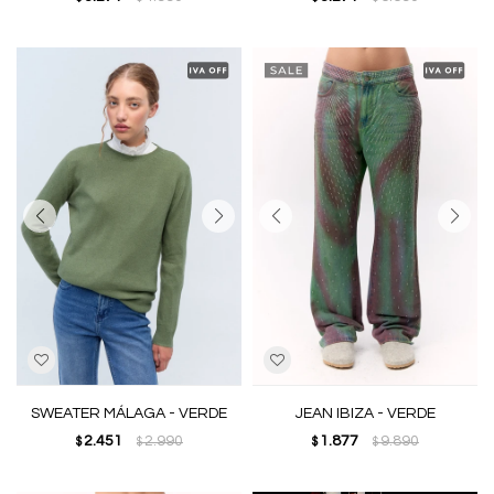
SWEATER MÁLAGA - VERDE
JEAN IBIZA - VERDE
2.451
2.990
1.877
9.890
$
$
$
$