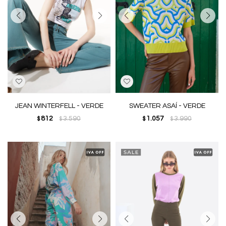
JEAN WINTERFELL - VERDE
SWEATER ASAÍ - VERDE
812
3.590
1.057
3.990
$
$
$
$