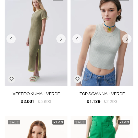
VESTIDO KUMA - VERDE
TOP SAVANNA - VERDE
2.861
5.890
1.139
2.290
$
$
$
$