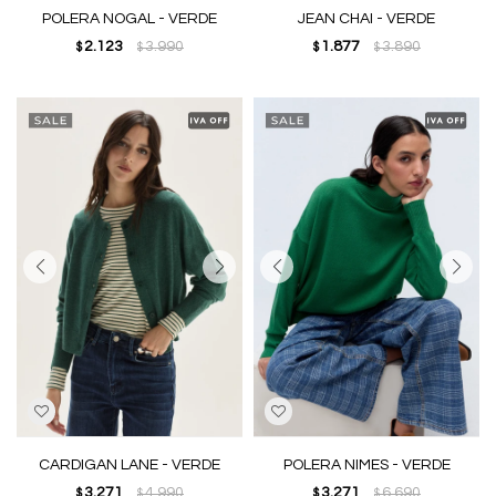
POLERA NOGAL - VERDE
JEAN CHAI - VERDE
2.123
3.990
1.877
3.890
$
$
$
$
CARDIGAN LANE - VERDE
POLERA NIMES - VERDE
3.271
4.990
3.271
6.690
$
$
$
$