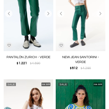
PANTALÓN ZURICH - VERDE
NEW JEAN SANTORINI -
VERDE
1.221
4.890
$
$
812
4.290
$
$