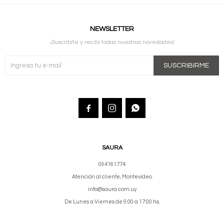
NEWSLETTER
¡Suscribite y recibí todas nuestras novedades!
SUSCRIBIRME



SAURA
094161774
Atención al cliente, Montevideo
info@saura.com.uy
De Lunes a Viernes de 9:00 a 17:00 hs.