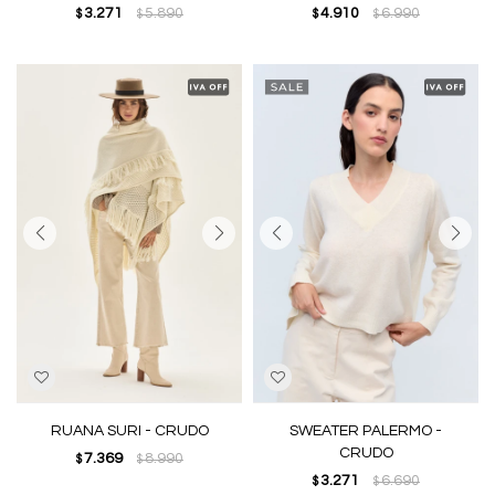
3.271
5.890
4.910
6.990
$
$
$
$
RUANA SURI - CRUDO
SWEATER PALERMO -
CRUDO
7.369
8.990
$
$
3.271
6.690
$
$