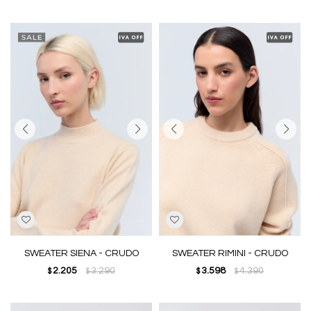
SWEATER SIENA - CRUDO
SWEATER RIMINI - CRUDO
2.205
3.290
3.598
4.390
$
$
$
$