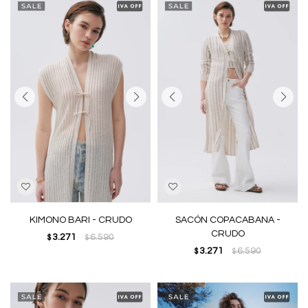
KIMONO BARI - CRUDO
SACÓN COPACABANA -
CRUDO
3.271
6.590
$
$
3.271
6.590
$
$