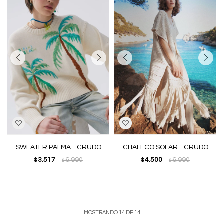
SWEATER PALMA - CRUDO
CHALECO SOLAR - CRUDO
3.517
6.990
4.500
6.990
$
$
$
$
MOSTRANDO
14
DE
14