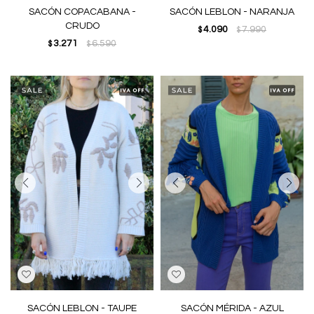
SACÓN COPACABANA -
SACÓN LEBLON - NARANJA
CRUDO
4.090
7.990
$
$
3.271
6.590
$
$
SACÓN LEBLON - TAUPE
SACÓN MÉRIDA - AZUL