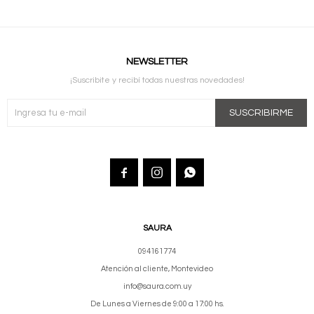
NEWSLETTER
¡Suscribite y recibí todas nuestras novedades!
SUSCRIBIRME



SAURA
094161774
Atención al cliente, Montevideo
info@saura.com.uy
De Lunes a Viernes de 9:00 a 17:00 hs.