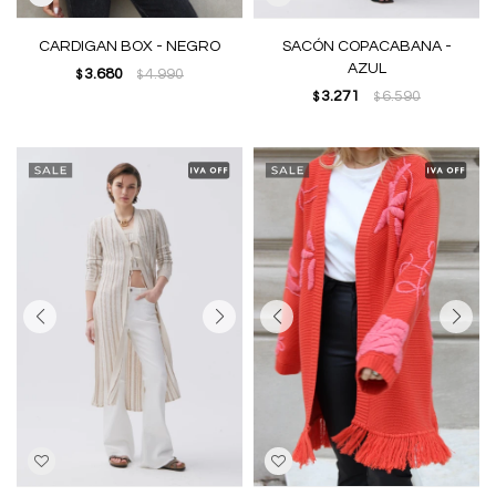
CARDIGAN BOX - NEGRO
SACÓN COPACABANA -
AZUL
3.680
4.990
$
$
3.271
6.590
$
$