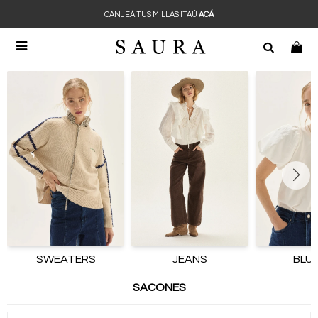
CANJEÁ TUS MILLAS ITAÚ
ACÁ

SWEATERS
JEANS
BLU
SACONES