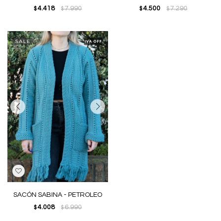
4.418
7.990
4.500
7.290
$
$
$
$
SACÓN SABINA - PETROLEO
4.008
6.990
$
$