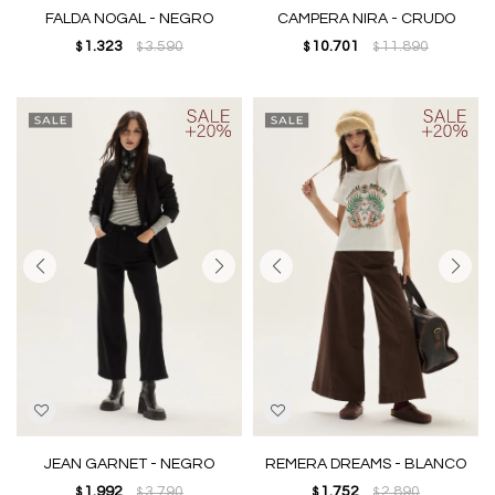
FALDA NOGAL - NEGRO
CAMPERA NIRA - CRUDO
1.323
3.590
10.701
11.890
$
$
$
$
JEAN GARNET - NEGRO
REMERA DREAMS - BLANCO
1.992
3.790
1.752
2.890
$
$
$
$