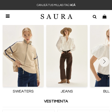
CANJEÁ TUS MILLAS ITAÚ
ACÁ

SWEATERS
JEANS
BLU
VESTIMENTA