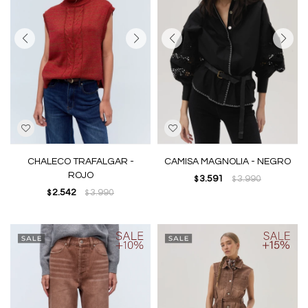
CHALECO TRAFALGAR -
CAMISA MAGNOLIA - NEGRO
ROJO
3.591
3.990
$
$
2.542
3.990
$
$