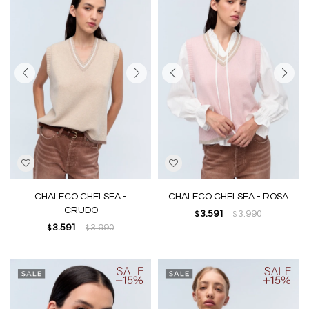
CHALECO CHELSEA -
CHALECO CHELSEA - ROSA
CRUDO
3.591
3.990
$
$
3.591
3.990
$
$