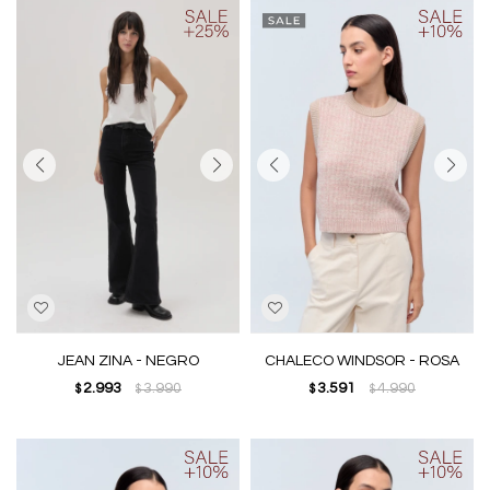
JEAN ZINA - NEGRO
CHALECO WINDSOR - ROSA
2.993
3.990
3.591
4.990
$
$
$
$