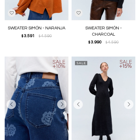
SWEATER SIMÓN - NARANJA
SWEATER SIMÓN -
CHARCOAL
3.591
4.590
$
$
3.990
4.590
$
$