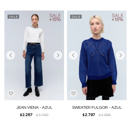
JEAN VIENA - AZUL
SWEATER FULGOR - AZUL
2.287
3.490
2.797
4.990
$
$
$
$