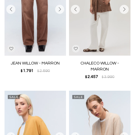
JEAN WILLOW - MARRON
CHALECO WILLOW -
MARRON
1.791
2.890
$
$
2.457
3.990
$
$