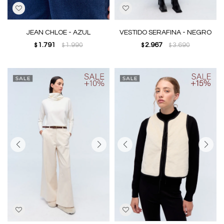
JEAN CHLOE - AZUL
VESTIDO SERAFINA - NEGRO
1.791
1.990
2.967
3.690
$
$
$
$