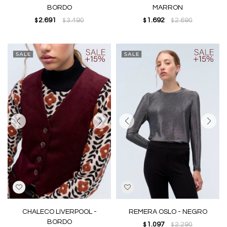
BORDO
MARRON
2.691
3.490
1.692
2.690
$
$
$
$
CHALECO LIVERPOOL -
REMERA OSLO - NEGRO
BORDO
1.097
2.290
$
$