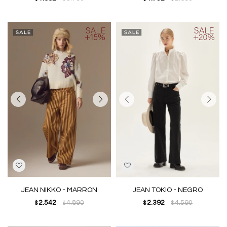
JEAN NIKKO - MARRON
JEAN TOKIO - NEGRO
2.542
4.890
2.392
4.590
$
$
$
$