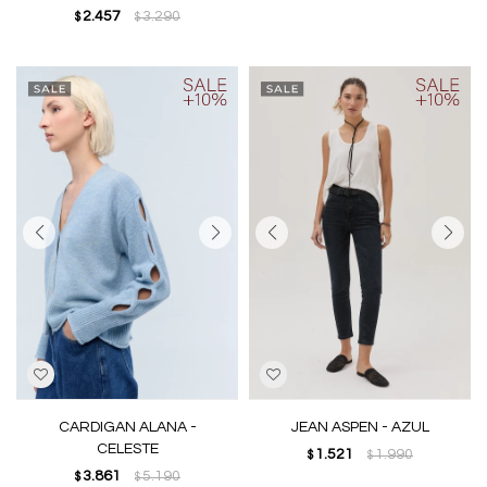
2.457
3.290
$
$
CARDIGAN ALANA -
JEAN ASPEN - AZUL
CELESTE
1.521
1.990
$
$
3.861
5.190
$
$