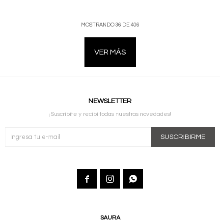
MOSTRANDO
36
DE
406
VER MÁS
NEWSLETTER
¡Suscribite y recibí todas nuestras novedades!
SUSCRIBIRME



SAURA