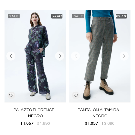
PALAZZO FLORENCE -
PANTALÓN ALTAMIRA -
NEGRO
NEGRO
1.057
4.990
1.057
3.690
$
$
$
$