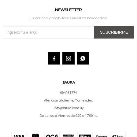
NEWSLETTER
¡Suscribite y recibí todas nuestras novedades!
SUSCRIBIRME



SAURA
094161774
Atención al cliente, Montevideo
info@saura.com.uy
De Lunes a Viernes de 9:00 a 17:00 hs.