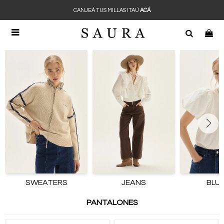
CANJEÁ TUS MILLAS ITAÚ
ACÁ

SWEATERS
JEANS
BLU
PANTALONES