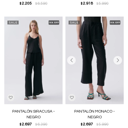
2.205
6.590
2.918
5.990
$
$
$
$
PANTALÓN SIRACUSA -
PANTALÓN MONACO -
NEGRO
NEGRO
2.697
6.390
2.697
5.990
$
$
$
$