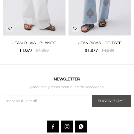
JEAN OLIVIA - BLANCO
JEAN PICAS - CELESTE
1.877
4.290
1.877
4.290
$
$
$
$
NEWSLETTER
¡Suscribite y recibí todas nuestras novedades!
SUSCRIBIRME


