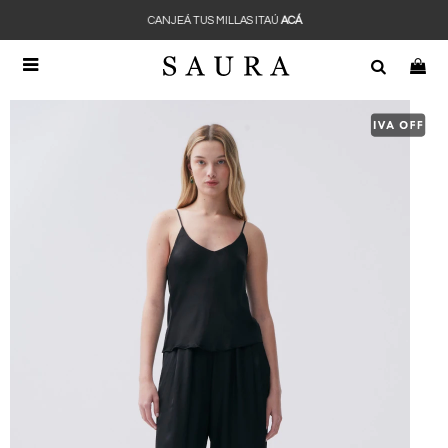
CANJEÁ TUS MILLAS ITAÚ
ACÁ
