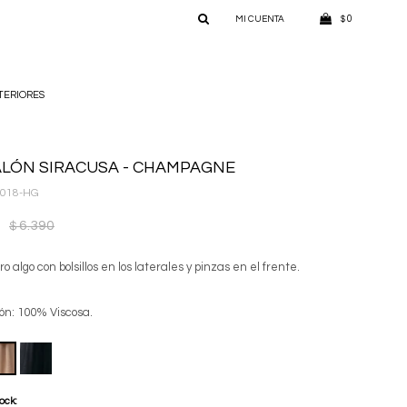
0
$
TERIORES
LÓN SIRACUSA - CHAMPAGNE
C018-HG
6.390
$
ro algo con bolsillos en los laterales y pinzas en el frente.
ón: 100% Viscosa.
tock: