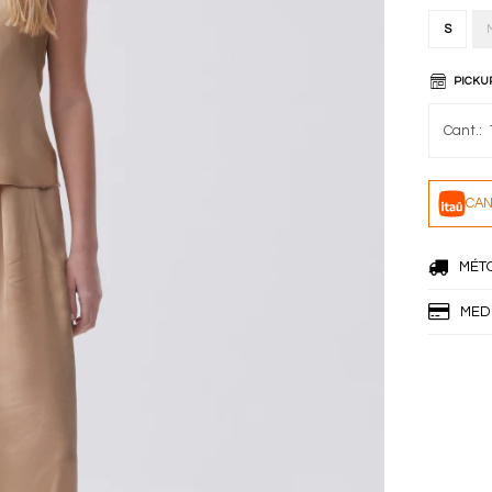
S
PICKU
CAN
MÉT
MED