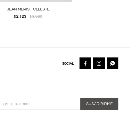
JEAN MERIS - CELESTE
2.123
3.990
$
$



SUSCRIBIRME