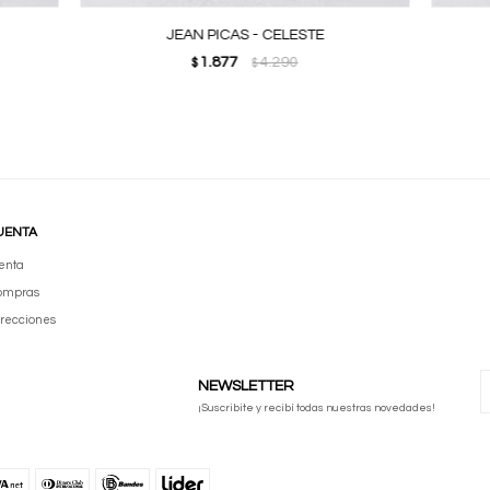
JEAN PICAS - CELESTE
1.877
4.290
$
$
UENTA
enta
compras
irecciones
NEWSLETTER
¡Suscribite y recibí todas nuestras novedades!