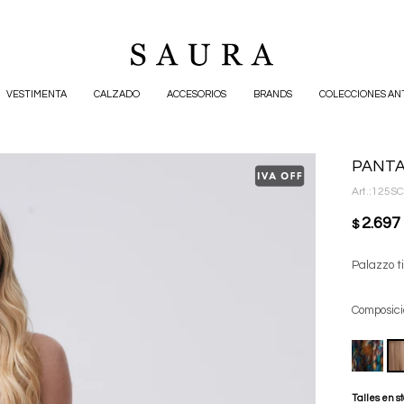
VESTIMENTA
CALZADO
ACCESORIOS
BRANDS
COLECCIONES AN
PANTA
125S
2.697
$
Palazzo ti
Composici
Talles en s