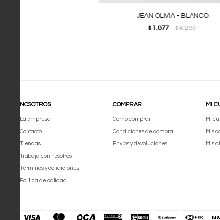
JEAN OLIVIA - BLANCO
1.877
4.290
$
$
NOSOTROS
COMPRAR
MI C
La empresa
Como comprar
Mi cu
Contacto
Condiciones de compra
Mis 
Tiendas
Envíos y devoluciones
Mis d
Trabaja con nosotros
Términos y condiciones
Política de calidad