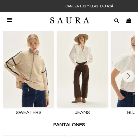
CANJEÁ TUS MILLAS ITAÚ
ACÁ

SWEATERS
JEANS
BLU
PANTALONES