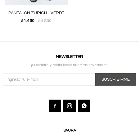
PANTALÓN ZURICH - VERDE
1.490
4.890
$
$
NEWSLETTER
¡Suscribite y recibí todas nuestras novedades!
SUSCRIBIRME



SAURA