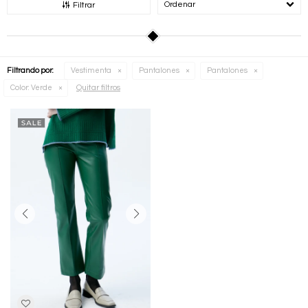
Recomendados
Filtrar
Filtrando por:
Vestimenta
Pantalones
Pantalones
Quitar filtros
Color:
Verde