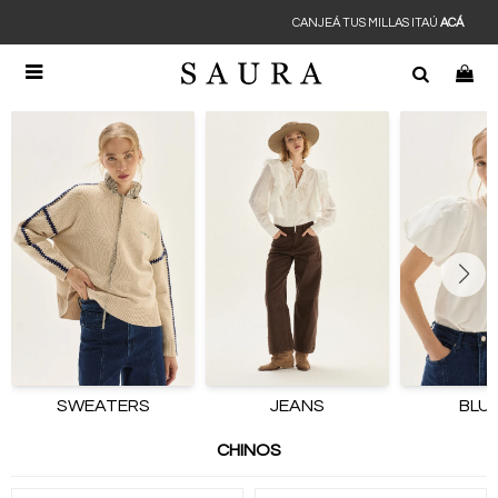
CANJEÁ TUS MILLAS ITAÚ
ACÁ

SWEATERS
JEANS
BLU
CHINOS