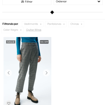
Recomendados
Filtrar
Filtrando por:
Vestimenta
Pantalones
Chinos
Quitar filtros
Color:
Negro