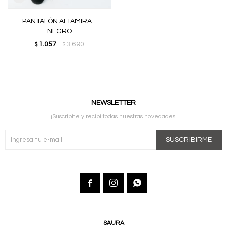
PANTALÓN ALTAMIRA -
NEGRO
1.057
3.690
$
$
NEWSLETTER
¡Suscribite y recibí todas nuestras novedades!
SUSCRIBIRME



SAURA