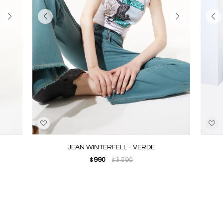
JEAN WINTERFELL - VERDE
990
3.590
$
$