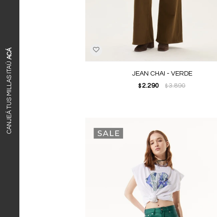
ACÁ
CANJEÁ TUS MILLAS ITAÚ
JEAN CHAI - VERDE
2.290
3.890
$
$