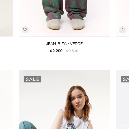
JEAN IBIZA - VERDE
2.290
9.890
$
$