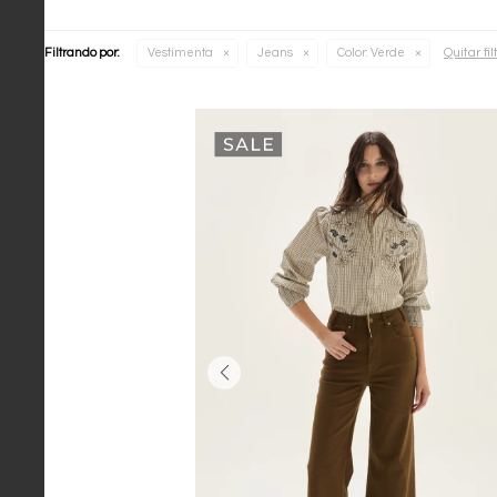
Quitar fil
Filtrando por:
Vestimenta
Jeans
Color:
Verde