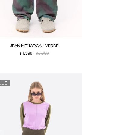
JEAN MENORCA - VERDE
1.390
5.990
$
$