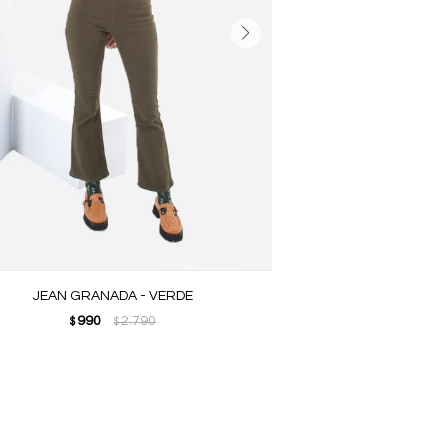
JEAN GRANADA - VERDE
990
2.790
$
$