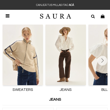
CANJEÁ TUS MILLAS ITAÚ
ACÁ

SWEATERS
JEANS
BLU
JEANS