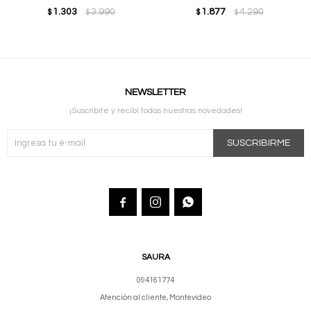
1.303
3.990
1.877
4.290
$
$
$
$
NEWSLETTER
¡Suscribite y recibí todas nuestras novedades!
SUSCRIBIRME



SAURA
094161774
Atención al cliente, Montevideo