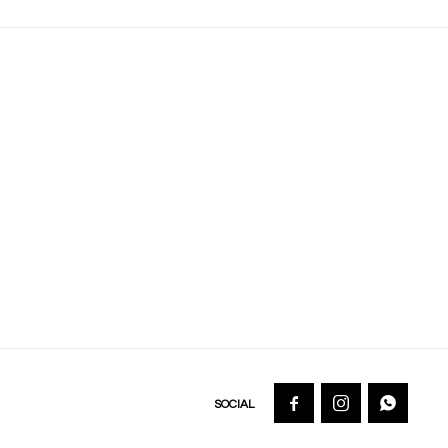


