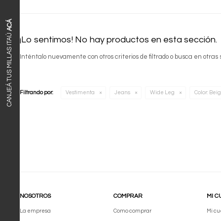
ACÁ
CANJEÁ TUS MILLAS ITAÚ
¡Lo sentimos! No hay productos en esta sección.
Inténtalo nuevamente con otros criterios de filtrado o busca en otras
Filtrando por:
Vestimenta
Jeans
Wide Leg
Color:
Bei
NOSOTROS
COMPRAR
MI C
La empresa
Como comprar
Mi cu