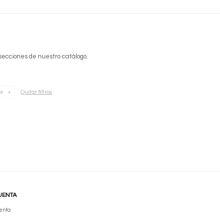
 secciones de nuestro catálogo.
Quitar filtros
ge
UENTA
enta