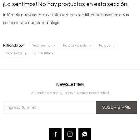
¡Lo sentimos! No hay productos en esta sección.
Inténtalo nuevamente con otros criterios de filtrado o busca en otras
secciones de nuestro catálogo.
Filtrando por:
Vestimenta
Faldas y shorts
Faldas
Quitar filtros
Color:
Rosa
NEWSLETTER
¡Suscribite y recibí todas nuestras novedades!
SUSCRIBIRME


