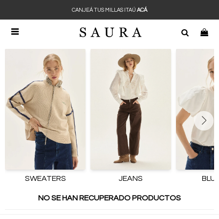
CANJEÁ TUS MILLAS ITAÚ
ACÁ

SWEATERS
JEANS
BLU
NO SE HAN RECUPERADO PRODUCTOS