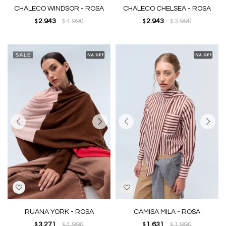
CHALECO WINDSOR - ROSA
CHALECO CHELSEA - ROSA
2.943
4.990
2.943
3.990
$
$
$
$
RUANA YORK - ROSA
CAMISA MILA - ROSA
3.271
4.990
1.631
1.990
$
$
$
$