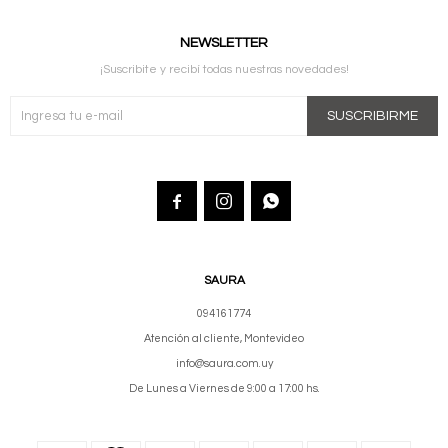
NEWSLETTER
¡Suscribite y recibí todas nuestras novedades!
SUSCRIBIRME



SAURA
094161774
Atención al cliente, Montevideo
info@saura.com.uy
De Lunes a Viernes de 9:00 a 17:00 hs.