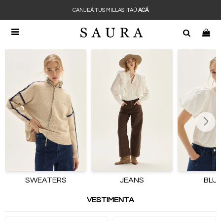
CANJEÁ TUS MILLAS ITAÚ
ACÁ

SWEATERS
JEANS
BLU
VESTIMENTA