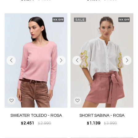
SWEATER TOLEDO - ROSA
SHORT SABINA - ROSA
2.451
2.990
1.139
3.990
$
$
$
$