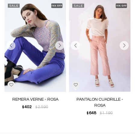
REMERA VERNE - ROSA
PANTALON CUADRILLE -
ROSA
402
2.590
$
$
648
1.190
$
$