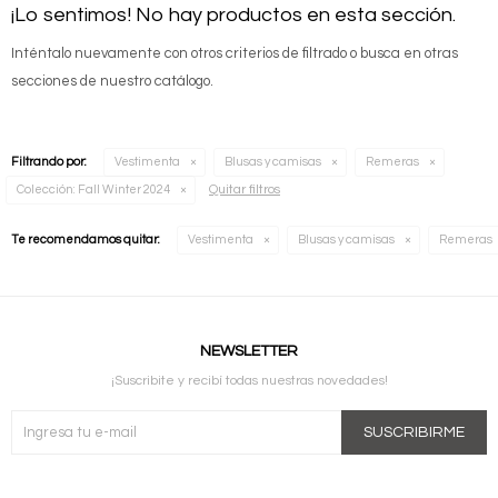
¡Lo sentimos! No hay productos en esta sección.
Inténtalo nuevamente con otros criterios de filtrado o busca en otras
secciones de nuestro catálogo.
Filtrando por:
Vestimenta
Blusas y camisas
Remeras
Quitar filtros
Colección:
Fall Winter 2024
Te recomendamos quitar:
Vestimenta
Blusas y camisas
Remeras
NEWSLETTER
¡Suscribite y recibí todas nuestras novedades!
SUSCRIBIRME