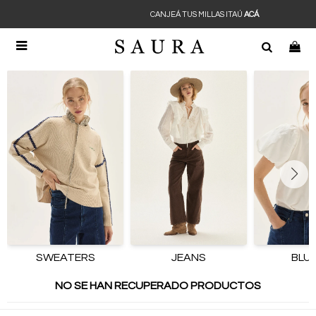
CANJEÁ TUS MILLAS ITAÚ
ACÁ

SWEATERS
JEANS
BLU
NO SE HAN RECUPERADO PRODUCTOS