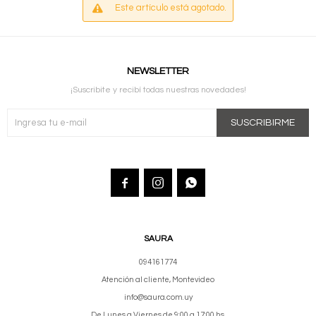
Este artículo está agotado.
NEWSLETTER
¡Suscribite y recibí todas nuestras novedades!
SUSCRIBIRME



SAURA
094161774
Atención al cliente, Montevideo
info@saura.com.uy
De Lunes a Viernes de 9:00 a 17:00 hs.