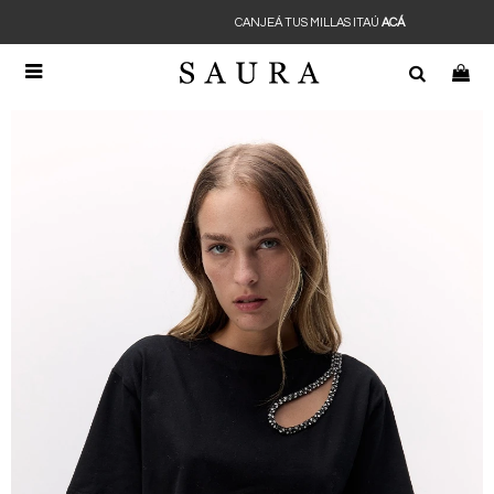
CANJEÁ TUS MILLAS ITAÚ
ACÁ
