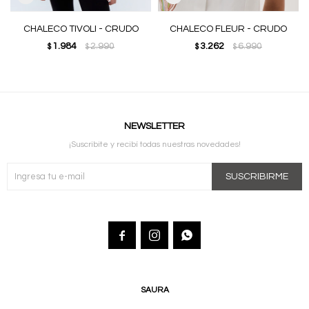
CHALECO TIVOLI - CRUDO
CHALECO FLEUR - CRUDO
1.984
2.990
3.262
6.990
$
$
$
$
NEWSLETTER
¡Suscribite y recibí todas nuestras novedades!
SUSCRIBIRME



SAURA