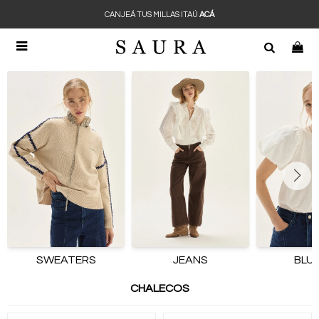
CANJEÁ TUS MILLAS ITAÚ
ACÁ

SWEATERS
JEANS
BLU
CHALECOS