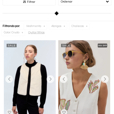
Recomendados
Filtrar
Filtrando por:
Vestimenta
Abrigos
Chalecos
Quitar filtros
Color:
Crudo