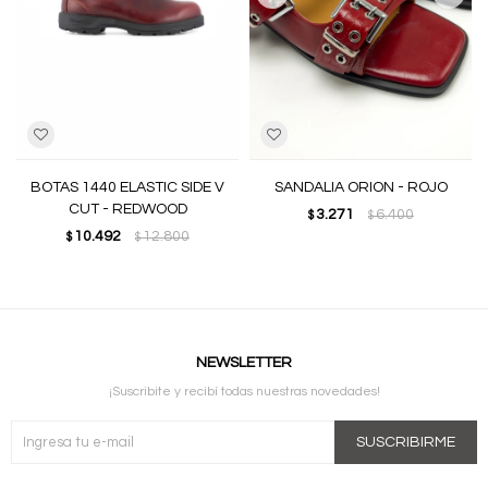
BOTAS 1440 ELASTIC SIDE V
SANDALIA ORION - ROJO
CUT - REDWOOD
3.271
6.400
$
$
10.492
12.800
$
$
NEWSLETTER
¡Suscribite y recibí todas nuestras novedades!
SUSCRIBIRME