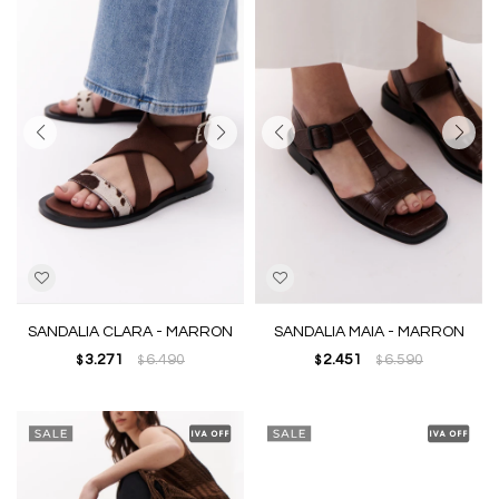
SANDALIA CLARA - MARRON
SANDALIA MAIA - MARRON
3.271
6.490
2.451
6.590
$
$
$
$