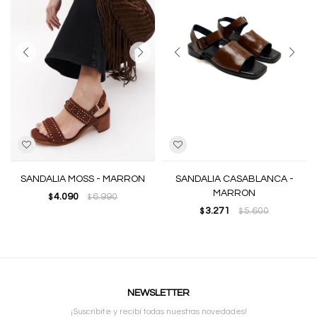
SANDALIA MOSS - MARRON
SANDALIA CASABLANCA -
MARRON
4.090
6.990
$
$
3.271
5.600
$
$
NEWSLETTER
¡Suscribite y recibí todas nuestras novedades!