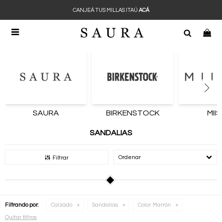
CANJEÁ TUS MILLAS ITAÚ
ACÁ

SAURA
BIRKENSTOCK
MII
SANDALIAS
Recomendados
Filtrar
Filtrando por:
Calzado
Sandalias
Color:
Marrón
Quitar filtros