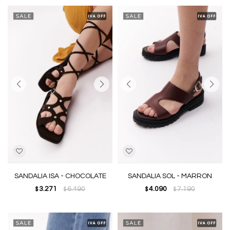
SANDALIA ISA - CHOCOLATE
SANDALIA SOL - MARRON
3.271
6.490
4.090
7.190
$
$
$
$