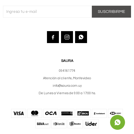
SUSCRIBIRME



SAURA
094161774
Atención al cliente, Montevideo
info@saura.com.uy
De Lunes a Viernes de 9:00 a 17:00 hs.