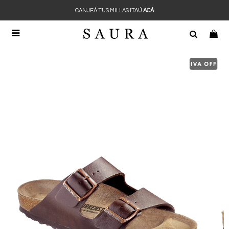
CANJEÁ TUS MILLAS ITAÚ
ACÁ
