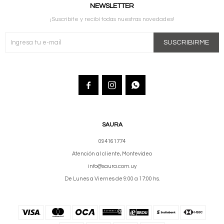
NEWSLETTER
¡Suscribite y recibí todas nuestras novedades!
SUSCRIBIRME



SAURA
094161774
Atención al cliente, Montevideo
info@saura.com.uy
De Lunes a Viernes de 9:00 a 17:00 hs.