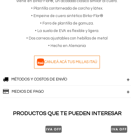
viene en Birko-Flor®, un acabado clásico similar al cuero.
• Plantilla contorneada de corcho y látex.
• Empeine de cuero sintético Birko-Flor®
• Forro de plantilla de gamuza.
• La suela de EVA es flexible y ligera.
• Dos correas ajustables con hebillas de metal
• Hecho en Alemania
CANJEÁ ACÁ TUS MILLAS ITAÚ
MÉTODOS Y COSTOS DE ENVÍO
MEDIOS DE PAGO
PRODUCTOS QUE TE PUEDEN INTERESAR