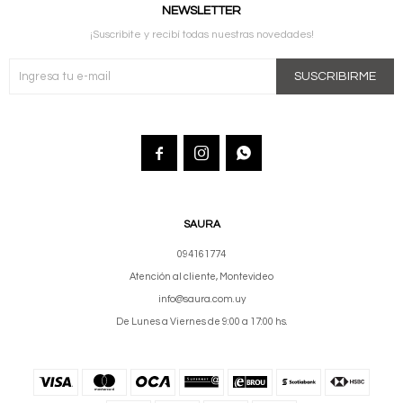
NEWSLETTER
¡Suscribite y recibí todas nuestras novedades!
SUSCRIBIRME



SAURA
094161774
Atención al cliente, Montevideo
info@saura.com.uy
De Lunes a Viernes de 9:00 a 17:00 hs.