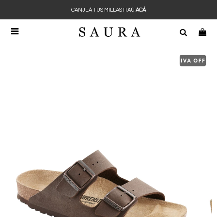
CANJEÁ TUS MILLAS ITAÚ
ACÁ
