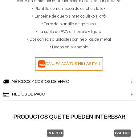
viene en Birko-Flor®, un acabado clásico similar al cuero.
• Plantilla contorneada de corcho y látex.
• Empeine de cuero sintético Birko-Flor®
• Forro de plantilla de gamuza.
• La suela de EVA es flexible y ligera.
• Dos correas ajustables con hebillas de metal
• Hecho en Alemania
CANJEÁ ACÁ TUS MILLAS ITAÚ
MÉTODOS Y COSTOS DE ENVÍO
MEDIOS DE PAGO
PRODUCTOS QUE TE PUEDEN INTERESAR