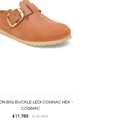
N BIG BUCKLE LEOI COGNAC HEX -
COGNAC
11.763
14.350
$
$