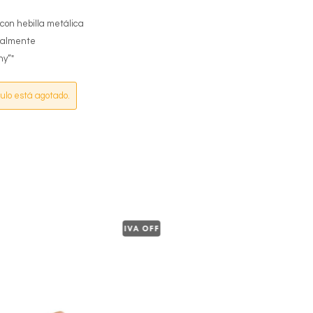
 con hebilla metálica
dualmente
ny”"
culo está agotado.