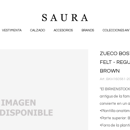
VESTIMENTA
CALZADO
ACCESORIOS
BRANDS
COLECCIONES AN
ZUECO BO
FELT - REGU
BROWN
BKH160581-2
"El BIRKENSTOCK 
antiguo de la fami
convierte en un a
•Plantilla anatóm
•Parte superior: 
•Forro de la planti