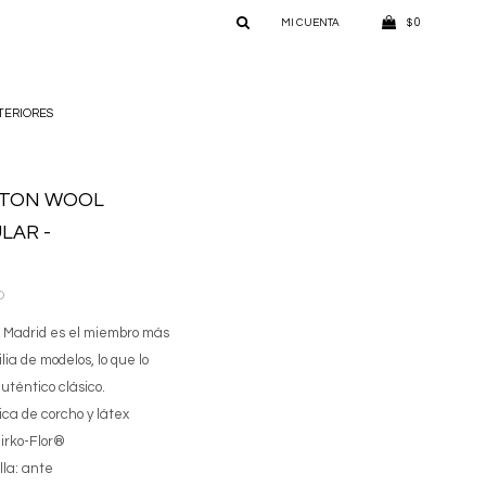
0
$
TERIORES
STON WOOL
LAR -
O
Madrid es el miembro más
lia de modelos, lo que lo
uténtico clásico.
ica de corcho y látex
Birko-Flor®
lla: ante