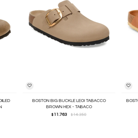
OILED
BOSTON BIG BUCKLE LEOI TABACCO
BOSTO
N
BROWN HEX - TABACO
11.763
14.350
$
$