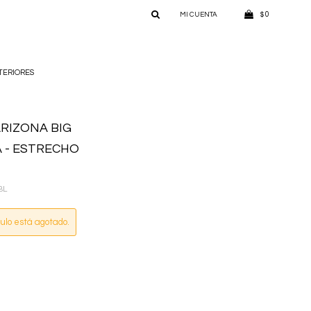
0
$
TERIORES
RIZONA BIG
 - ESTRECHO
BL
culo está agotado.