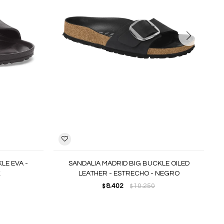
LE EVA -
SANDALIA MADRID BIG BUCKLE OILED
K
LEATHER - ESTRECHO - NEGRO
8.402
10.250
$
$