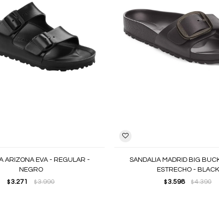
A ARIZONA EVA - REGULAR -
SANDALIA MADRID BIG BUCK
NEGRO
ESTRECHO - BLAC
3.271
3.990
3.598
4.390
$
$
$
$