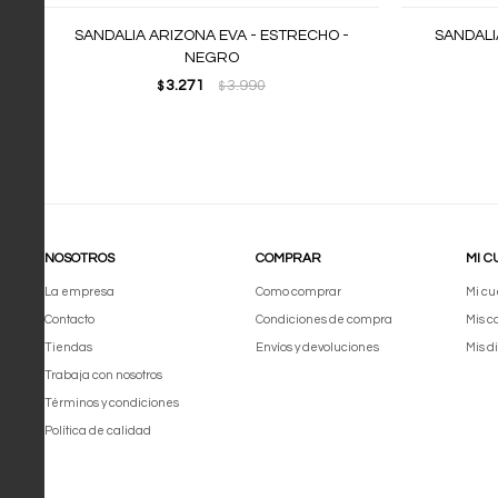
SANDALIA ARIZONA EVA - ESTRECHO -
SANDALI
NEGRO
3.271
3.990
$
$
NOSOTROS
COMPRAR
MI C
La empresa
Como comprar
Mi cu
Contacto
Condiciones de compra
Mis 
Tiendas
Envíos y devoluciones
Mis d
Trabaja con nosotros
Términos y condiciones
Política de calidad