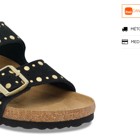
CAN
MÉT
MED