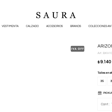
VESTIMENTA
CALZADO
ACCESORIOS
BRANDS
COLECCIONES AN
ARIZO
BKH10
9.140
$
Talles en s
35
3
PICKU