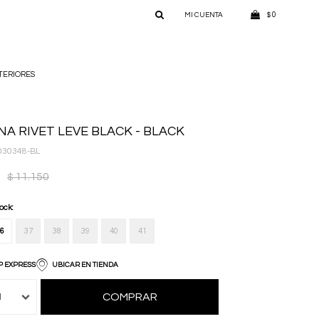
0
$
TERIORES
NA RIVET LEVE BLACK - BLACK
30348-BL
11.150
$
tock:
6
37
38
39
40
41
P EXPRESS
UBICAR EN TIENDA
COMPRAR
1