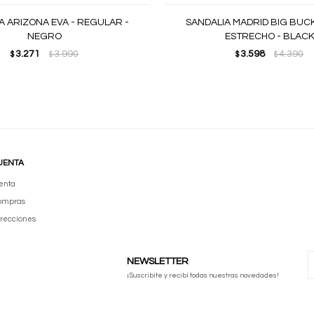
A ARIZONA EVA - REGULAR -
SANDALIA MADRID BIG BUCK
NEGRO
ESTRECHO - BLAC
3.271
3.990
3.598
4.390
$
$
$
$
UENTA
enta
compras
irecciones
NEWSLETTER
¡Suscribite y recibí todas nuestras novedades!