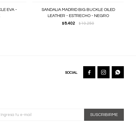
LE EVA -
SANDALIA MADRID BIG BUCKLE OILED
K
LEATHER - ESTRECHO - NEGRO
8.402
10.250
$
$



SUSCRIBIRME