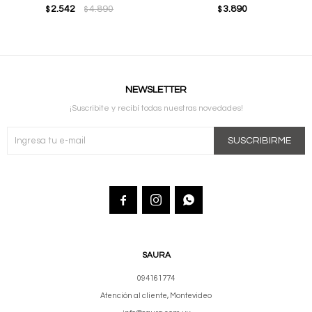
2.542
4.890
3.890
$
$
$
NEWSLETTER
¡Suscribite y recibí todas nuestras novedades!
SUSCRIBIRME



SAURA
094161774
Atención al cliente, Montevideo