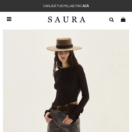
CANJEÁ TUS MILLAS ITAÚ
ACÁ
