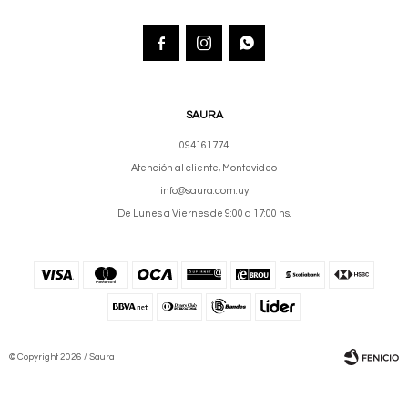



SAURA
094161774
Atención al cliente, Montevideo
info@saura.com.uy
De Lunes a Viernes de 9:00 a 17:00 hs.
© Copyright 2026 / Saura