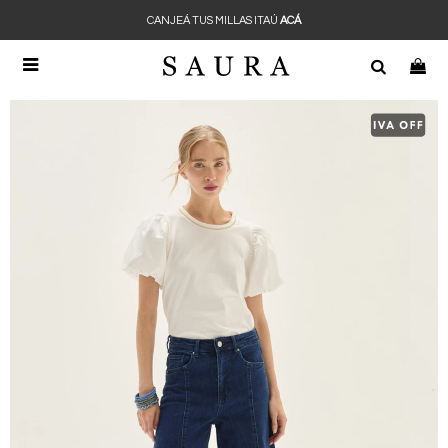
CANJEÁ TUS MILLAS ITAÚ
ACÁ
