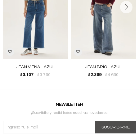
JEAN VIENA - AZUL
JEAN BRÍO - AZUL
3.107
3.790
2.369
4.690
$
$
$
$
NEWSLETTER
¡Suscribite y recibí todas nuestras novedades!
SUSCRIBIRME