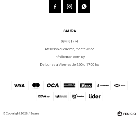



SAURA
094161774
Atención al cliente, Montevideo
info@saura.com.uy
De Lunes a Viernes de 9:00 a 17:00 hs.
© Copyright 2026 / Saura