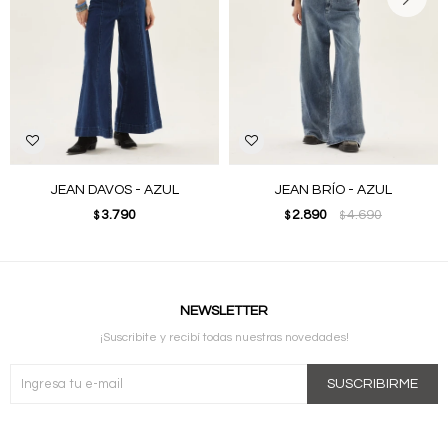
JEAN DAVOS - AZUL
JEAN BRÍO - AZUL
3.790
2.890
4.690
$
$
$
NEWSLETTER
¡Suscribite y recibí todas nuestras novedades!
SUSCRIBIRME