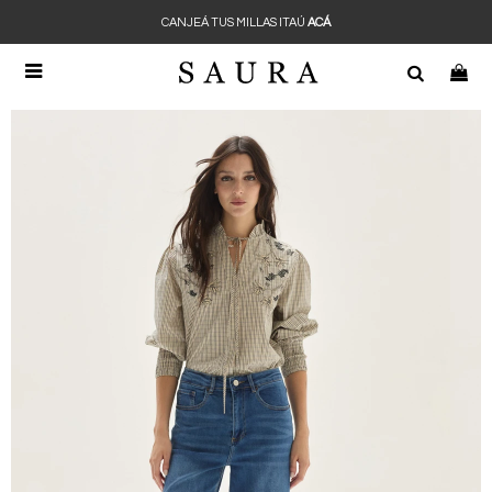
CANJEÁ TUS MILLAS ITAÚ
ACÁ
