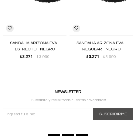
SANDALIA ARIZONA EVA -
SANDALIA ARIZONA EVA -
ESTRECHO - NEGRO
REGULAR - NEGRO
3.271
3.990
3.271
3.990
$
$
$
$
NEWSLETTER
¡Suscribite y recibí todas nuestras novedades!
SUSCRIBIRME