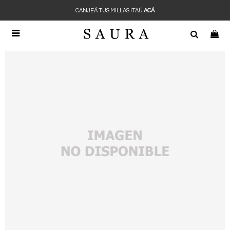
CANJEÁ TUS MILLAS ITAÚ
ACÁ
