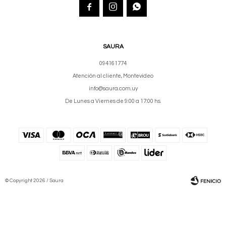



SAURA
094161774
Atención al cliente, Montevideo
info@saura.com.uy
De Lunes a Viernes de 9:00 a 17:00 hs.
© Copyright 2026 / Saura