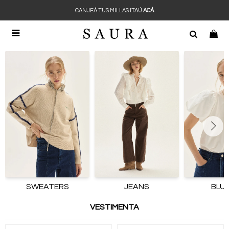
CANJEÁ TUS MILLAS ITAÚ
ACÁ

SWEATERS
JEANS
BLU
VESTIMENTA