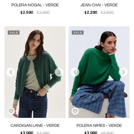
POLERA NOGAL - VERDE
JEAN CHAI - VERDE
2.590
3.990
2.290
3.890
$
$
$
$
CARDIGAN LANE - VERDE
POLERA NIMES - VERDE
3.990
4.990
3.990
6.690
$
$
$
$