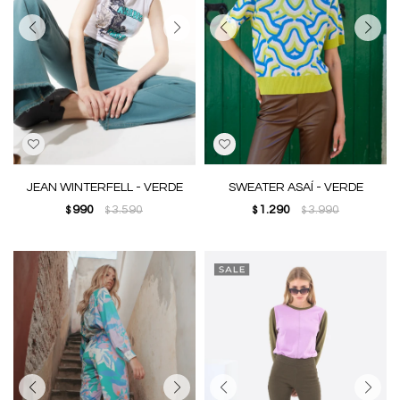
JEAN WINTERFELL - VERDE
SWEATER ASAÍ - VERDE
990
3.590
1.290
3.990
$
$
$
$