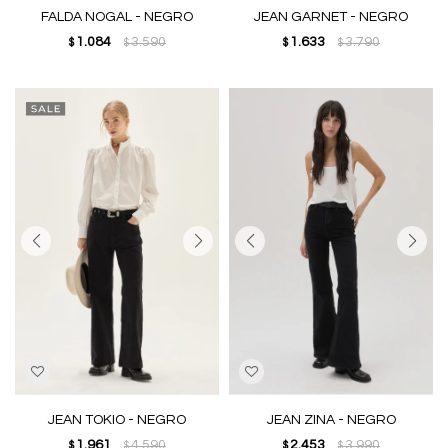
FALDA NOGAL - NEGRO
JEAN GARNET - NEGRO
1.084
3.590
1.633
3.790
$
$
$
$
JEAN TOKIO - NEGRO
JEAN ZINA - NEGRO
1.961
4.590
2.453
3.990
$
$
$
$