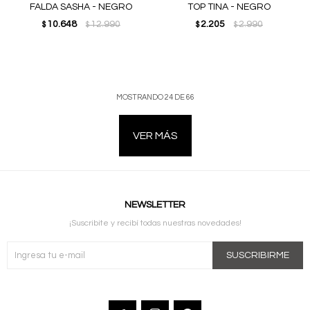
FALDA SASHA - NEGRO
TOP TINA - NEGRO
10.648
12.990
2.205
2.990
$
$
$
$
MOSTRANDO
24
DE
66
VER MÁS
NEWSLETTER
¡Suscribite y recibí todas nuestras novedades!
SUSCRIBIRME