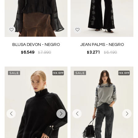
BLUSA DEVON - NEGRO
JEAN PALMS - NEGRO
6.549
7.990
3.271
6.490
$
$
$
$