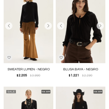
SWEATER LUMEN - NEGRO
BLUSA BAYA - NEGRO
2.205
3.990
1.221
2.290
$
$
$
$