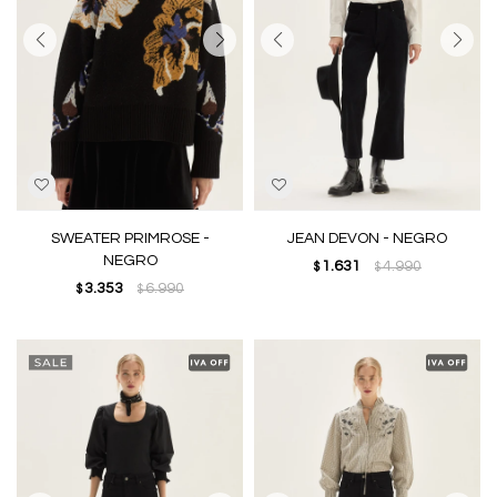
SWEATER PRIMROSE -
JEAN DEVON - NEGRO
NEGRO
1.631
4.990
$
$
3.353
6.990
$
$