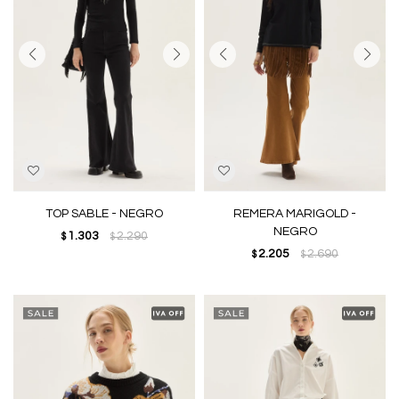
TOP SABLE - NEGRO
REMERA MARIGOLD -
NEGRO
1.303
2.290
$
$
2.205
2.690
$
$