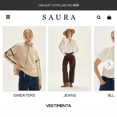
CANJEÁ TUS MILLAS ITAÚ
ACÁ

SWEATERS
JEANS
BLU
VESTIMENTA