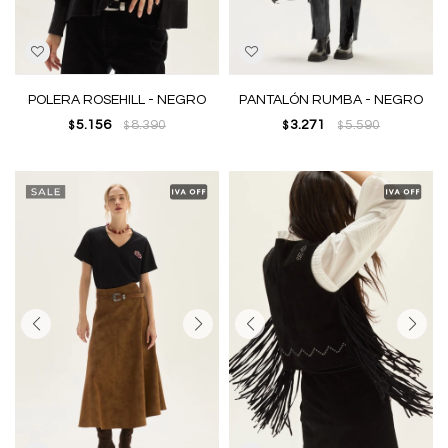
POLERA ROSEHILL - NEGRO
PANTALÓN RUMBA - NEGRO
5.156
8.390
3.271
5.590
$
$
$
$