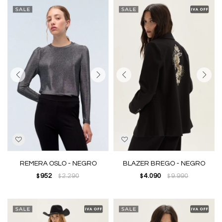
REMERA OSLO - NEGRO
BLAZER BREGO - NEGRO
952
2.290
4.090
9.990
$
$
$
$