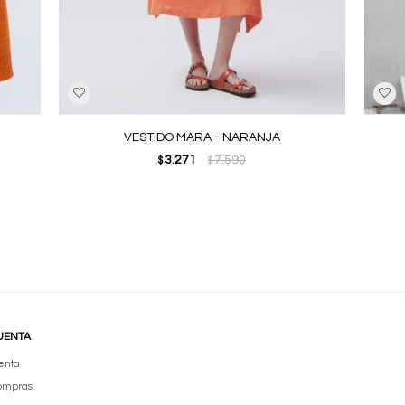
VESTIDO MARA - NARANJA
3.271
7.590
$
$
UENTA
enta
compras