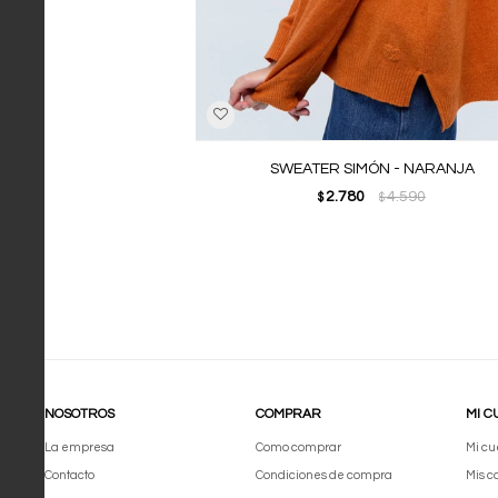
SWEATER SIMÓN - NARANJA
2.780
4.590
$
$
NOSOTROS
COMPRAR
MI C
La empresa
Como comprar
Mi cu
Contacto
Condiciones de compra
Mis 