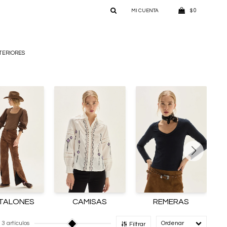
0
$
TERIORES
TALONES
CAMISAS
REMERAS
3 artículos
Recomendado
Filtrar