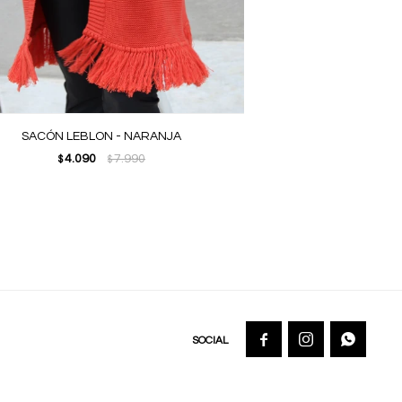
SACÓN LEBLON - NARANJA
4.090
7.990
$
$


