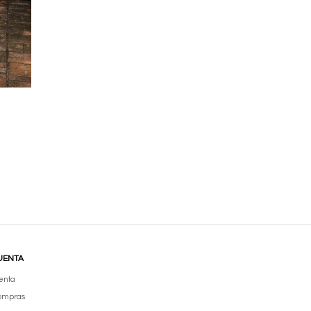
UENTA
enta
compras