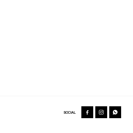


