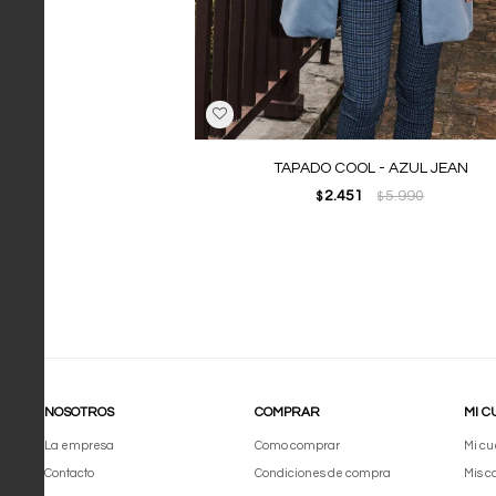
TAPADO COOL - AZUL JEAN
2.451
5.990
$
$
NOSOTROS
COMPRAR
MI C
La empresa
Como comprar
Mi cu
Contacto
Condiciones de compra
Mis 