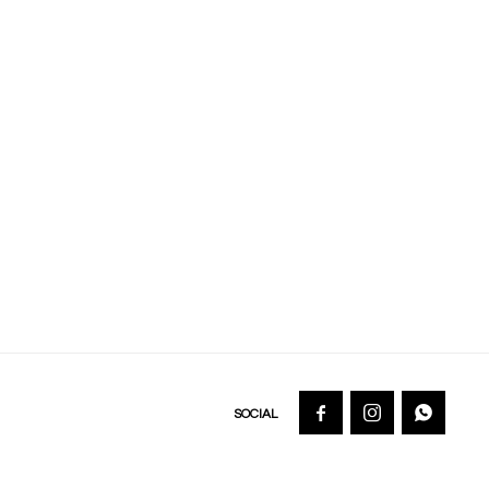


