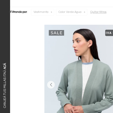
Quitar filtros
Filtrando por:
Vestimenta
Color:
Verde Agua
ACÁ
CANJEÁ TUS MILLAS ITAÚ