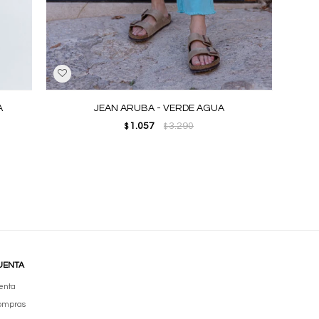
A
JEAN ARUBA - VERDE AGUA
1.057
3.290
$
$
UENTA
enta
compras