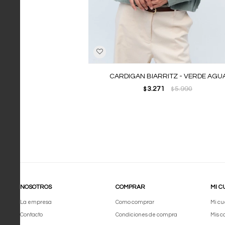
CARDIGAN BIARRITZ - VERDE AGU
3.271
5.990
$
$
NOSOTROS
COMPRAR
MI C
La empresa
Como comprar
Mi cu
Contacto
Condiciones de compra
Mis 