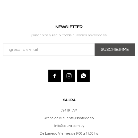
NEWSLETTER
¡Suscribite y recibí todas nuestras novedades!
SUSCRIBIRME



SAURA
094161774
Atención al cliente, Montevideo
info@saura.com.uy
De Lunes a Viernes de 9:00 a 17:00 hs.