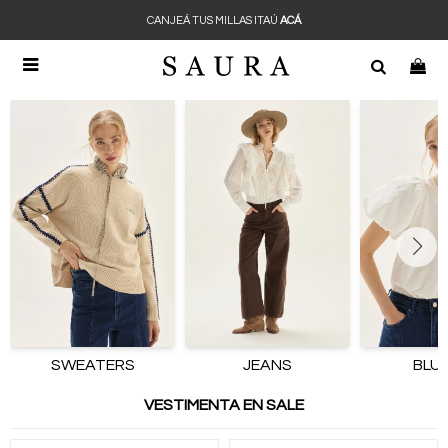
CANJEÁ TUS MILLAS ITAÚ
ACÁ

SWEATERS
JEANS
BLU
VESTIMENTA EN SALE