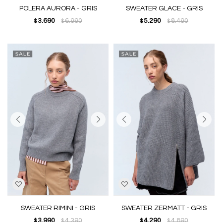
POLERA AURORA - GRIS
SWEATER GLACE - GRIS
3.690
6.990
5.290
8.490
$
$
$
$
SWEATER RIMINI - GRIS
SWEATER ZERMATT - GRIS
3.990
4.390
4.290
4.890
$
$
$
$