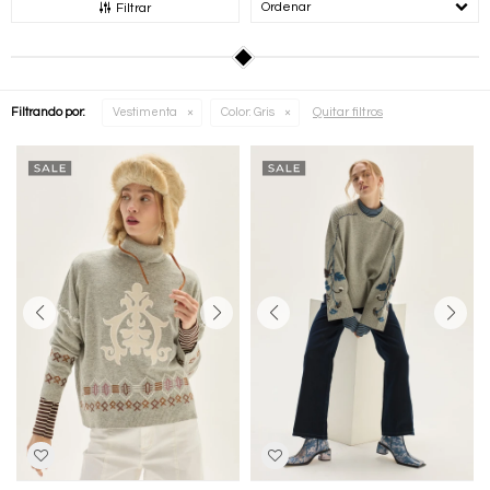
Recomendados
Filtrar
Quitar filtros
Filtrando por:
Vestimenta
Color:
Gris